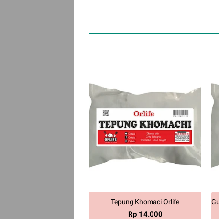
Tepung Khomaci Orlife
Gu
Rp 14.000