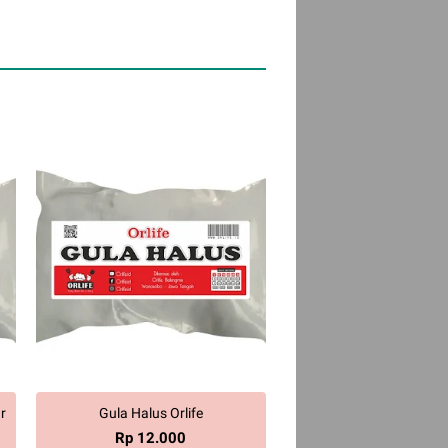
r
Gula Halus Orlife
Rp 12.000