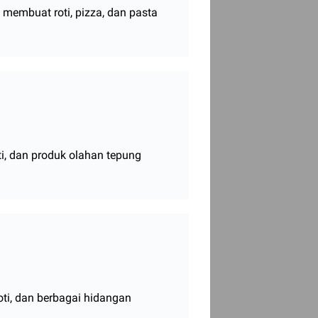
membuat roti, pizza, dan pasta
i, dan produk olahan tepung
ti, dan berbagai hidangan