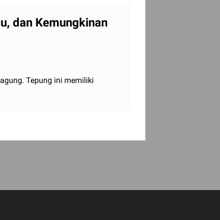
gu, dan Kemungkinan
jagung. Tepung ini memiliki