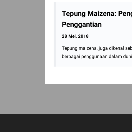
Tepung Maizena: Pen
Penggantian
28 Mei, 2018
Tepung maizena, juga dikenal seb
berbagai penggunaan dalam dun