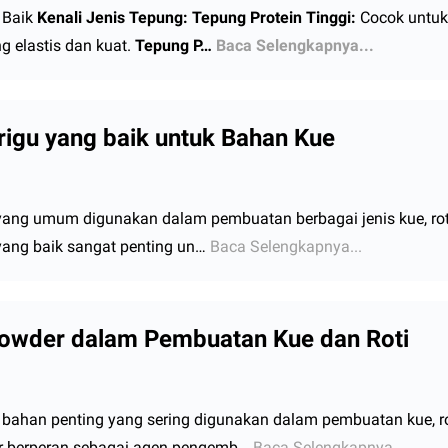
 Baik
Kenali Jenis Tepung:
Tepung Protein Tinggi:
Cocok untuk 
 elastis dan kuat.
Tepung P…
Baca Selengkapnya...
rigu yang baik untuk Bahan Kue
yang umum digunakan dalam pembuatan berbagai jenis kue, rot
 yang baik sangat penting un…
Baca Selengkapnya...
owder dalam Pembuatan Kue dan Roti
 bahan penting yang sering digunakan dalam pembuatan kue, ro
r berperan sebagai agen pengemb…
Baca Selengkapnya...