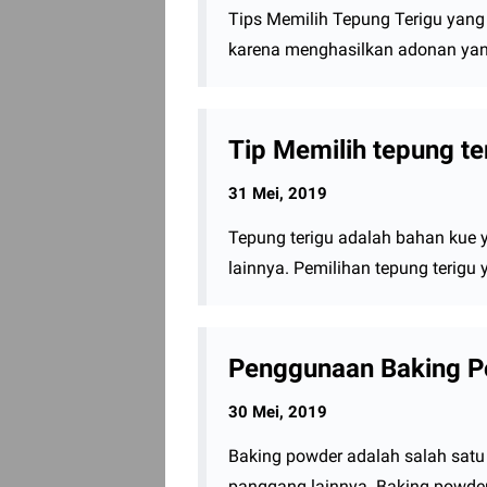
Tips Memilih Tepung Terigu yang
karena menghasilkan adonan yang
Tip Memilih tepung te
31 Mei, 2019
Tepung terigu adalah bahan kue 
lainnya. Pemilihan tepung terigu
Penggunaan Baking P
30 Mei, 2019
Baking powder adalah salah satu
panggang lainnya. Baking powde