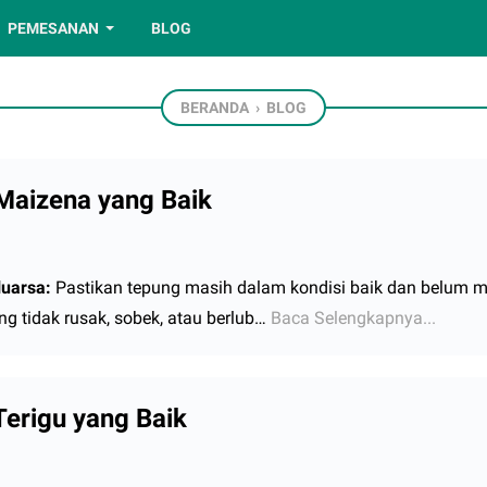
PEMESANAN
BLOG
BERANDA
›
BLOG
Maizena yang Baik
uarsa:
Pastikan tepung masih dalam kondisi baik dan belum me
g tidak rusak, sobek, atau berlub…
Baca Selengkapnya...
Terigu yang Baik