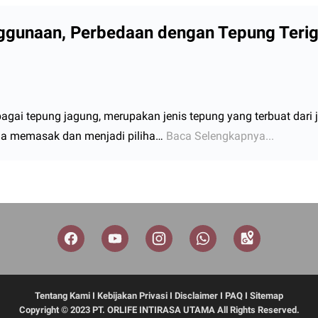
ggunaan, Perbedaan dengan Tepung Teri
agai tepung jagung, merupakan jenis tepung yang terbuat dari 
ia memasak dan menjadi piliha…
Baca Selengkapnya...
Tentang Kami
I
Kebijakan Privasi
I
Disclaimer
I
PAQ
I
Sitemap
Copyright © 2023 PT. ORLIFE INTIRASA UTAMA All Rights Reserved.